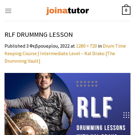
Skip
to
0
content
RLF DRUMMNG LESSON
Published
3 Φεβρουαρίου, 2022
at
1280 × 720
in
Drum Time
Keeping Course | Intermediate Level – Kal Drako [The
Drumming Vault]