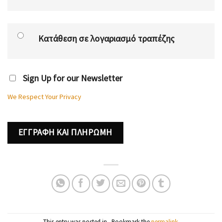
Κατάθεση σε λογαριασμό τραπέζης
Sign Up for our Newsletter
We Respect Your Privacy
No val
This entry was posted in . Bookmark the
permalink
.