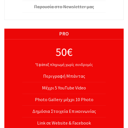
Παρουσία στο Newsletter μας
PRO
50€
*Εφάπαξ πληρωμή χωρίς συνδρομές
Περιγραφή Μπάντας
Μέχρι 5 YouTube Video
Photo Gallery μέχρι 10 Photo
Δημόσια Στοιχεία Επικοινωνίας
Link σε Website & Facebook