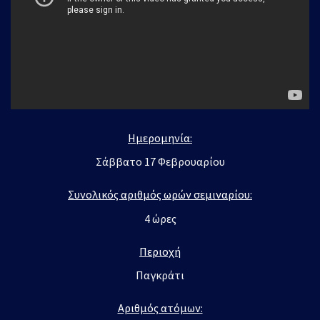
Ημερομηνία:
Σάββατο 17 Φεβρουαρίου
Συνολικός αριθμός ωρών σεμιναρίου:
4 ώρες
Περιοχή
Παγκράτι
Αριθμός ατόμων: