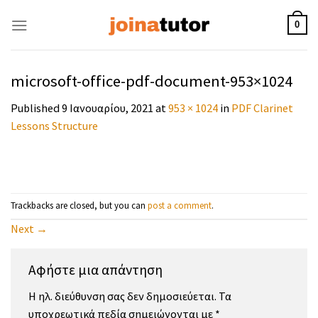
Skip
to
0
content
microsoft-office-pdf-document-953×1024
Published
9 Ιανουαρίου, 2021
at
953 × 1024
in
PDF Clarinet
Lessons Structure
Trackbacks are closed, but you can
post a comment
.
Next
→
Αφήστε μια απάντηση
Η ηλ. διεύθυνση σας δεν δημοσιεύεται.
Τα
υποχρεωτικά πεδία σημειώνονται με
*