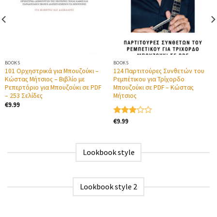
BOOKS
BOOKS
101 Ορχηστρικά για Μπουζούκι –
124 Παρτιτούρες Συνθετών του
Κώστας Μήτσιος – Βιβλίο με
Ρεμπέτικου για Τρίχορδο
Ρεπερτόριο για Μπουζούκι σε PDF
Μπουζούκι σε PDF – Κώστας
– 253 Σελίδες
Μήτσιος
€
9.99
€
9.99
Βαθμολογήθηκε
με
3.00
από 5
Lookbook style
Lookbook style 2