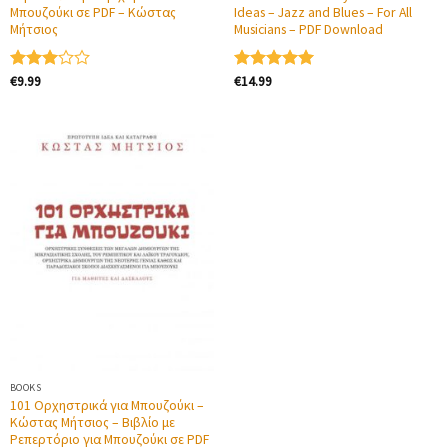
Μπουζούκι σε PDF – Κώστας
Ideas – Jazz and Blues – For All
Μήτσιος
Musicians – PDF Download
€
9.99
€
14.99
Βαθμολογήθηκε
Βαθμολογήθηκε
με
με
5.00
3.00
από 5
από 5
BOOKS
101 Ορχηστρικά για Μπουζούκι –
Κώστας Μήτσιος – Βιβλίο με
Ρεπερτόριο για Μπουζούκι σε PDF