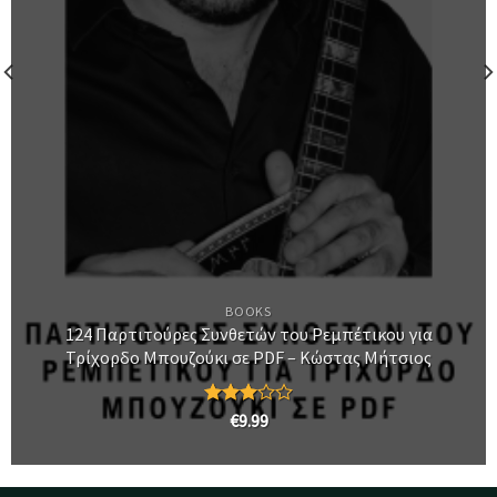
BOOKS
124 Παρτιτούρες Συνθετών του Ρεμπέτικου για
Τρίχορδο Μπουζούκι σε PDF – Κώστας Μήτσιος
Βαθμολογήθηκε
€
9.99
με
3.00
από 5