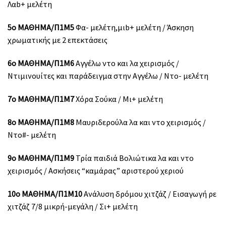
Λαb+ μελέτη
5ο ΜΑΘΗΜΑ/Π1Μ5
Φα- μελέτη,μιb+ μελέτη / Άσκηση
χρωματικής με 2 επεκτάσεις
6ο ΜΑΘΗΜΑ/Π1Μ6
Αγγέλω ντο και λα χειρισμός /
Ντιμινουίτες και παράδειγμα στην Αγγέλω / Ντο- μελέτη
7ο ΜΑΘΗΜΑ/Π1Μ7
Χόρα Σούκα / Μι+ μελέτη
8ο ΜΑΘΗΜΑ/Π1Μ8
Μαυριδερούλα λα και ντο χειρισμός /
Ντο#- μελέτη
9ο ΜΑΘΗΜΑ/Π1Μ9
Τρία παιδιά Βολιώτικα λα και ντο
χειρισμός / Ασκήσεις “καμάρας” αριστερού χεριού
10ο ΜΑΘΗΜΑ/Π1Μ10
Ανάλυση δρόμου χιτζάζ / Εισαγωγή ρε
χιτζάζ 7/8 μικρή-μεγάλη / Σι+ μελέτη