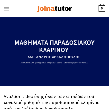
Skip
to
0
content
ΜΑΘΗΜΑΤΑ ΠΑΡΑΔΟΣΙΑΚΟΥ
ΚΛΑΡΙΝΟΥ
ΑΛΕΞΑΝΔΡΟΣ ΑΡΚΑΔΟΠΟΥΛΟΣ
Αναλυτική ύλη μαθημάτων κλαρίνου – JoinaTutor Συνδρομητικό Κανάλι
Ανάλυση video ύλης όλων των επιπέδων του
καναλιού μαθημάτων παραδοσιακού κλαρίνου
από τον Αλέξανδρο Αρκαδόπουλο