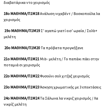
διαβατάρικα ντο χειρισμός
18ο ΜΑΘΗΜΑ/Π1Μ18
Ανάλυση νιχαβέντ / Βοσκοπούλα λα
χειρισμός
19ο ΜΑΘΗΜΑ/Π1Μ19
Σ’ αγαπώ γιατί εισ’ ωραία / Σoλb+
μελέτη
20ο ΜΑΘΗΜΑ/Π1Μ20
Τα πρόβατα προγκήξανε
21ο ΜΑΘΗΜΑ/Π1Μ21
Μιb- μελέτη / Το παπάκι πάει στην
ποταμιά σι χειρισμός
22ο ΜΑΘΗΜΑ/Π1Μ22
Φυσούνι σολ χιτζαζ χειρισμός
23ο ΜΑΘΗΜΑ/Π1Μ23
Άσκηση χρωματικής με 3 επεκτάσεις
24ο ΜΑΘΗΜΑ/Π1Μ24
Τα Σάλωνα λα νικριζ χειρισμός / Λα
νικρίζ μελέτη