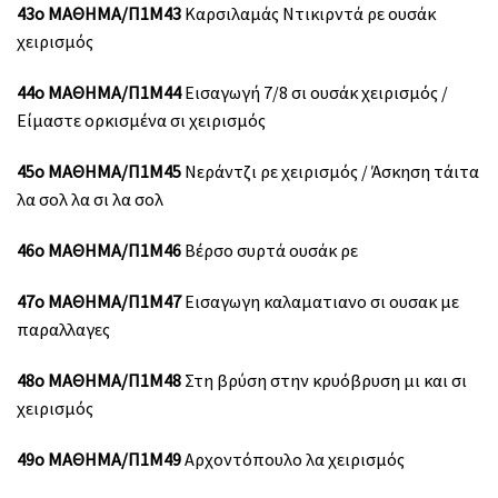
43ο ΜΑΘΗΜΑ/Π1Μ43
Καρσιλαμάς Ντικιρντά ρε ουσάκ
χειρισμός
44ο ΜΑΘΗΜΑ/Π1Μ44
Εισαγωγή 7/8 σι ουσάκ χειρισμός /
Είμαστε ορκισμένα σι χειρισμός
45ο ΜΑΘΗΜΑ/Π1Μ45
Νεράντζι ρε χειρισμός / Άσκηση τάιτα
λα σολ λα σι λα σολ
46ο ΜΑΘΗΜΑ/Π1Μ46
Βέρσο συρτά ουσάκ ρε
47ο ΜΑΘΗΜΑ/Π1Μ47
Εισαγωγη καλαματιανο σι ουσακ με
παραλλαγες
48ο ΜΑΘΗΜΑ/Π1Μ48
Στη βρύση στην κρυόβρυση μι και σι
χειρισμός
49ο ΜΑΘΗΜΑ/Π1Μ49
Αρχοντόπουλο λα χειρισμός