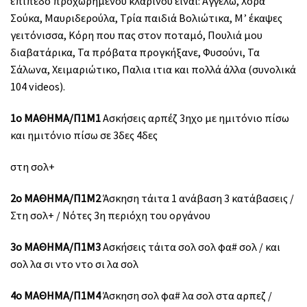
επίπεδο προχωρημένου κλαρίνου είναι: Αγγέλω, Χόρα
Σούκα, Μαυριδερούλα, Τρία παιδιά Βολιώτικα, Μ’ έκαψες
γειτόνισσα, Κόρη που πας στον ποταμό, Πουλιά μου
διαβατάρικα, Τα πρόβατα προγκήξανε, Φυσούνι, Τα
Σάλωνα, Χειμαριώτικο, Παλια ιτια και πολλά άλλα (συνολικά
104 videos).
1ο ΜΑΘΗΜΑ/Π1Μ1
Ασκήσεις αρπέζ 3ηχο με ημιτόνιο πίσω
και ημιτόνιο πίσω σε 3δες 4δες
στη σολ+
2ο ΜΑΘΗΜΑ/Π1Μ2
Άσκηση τάιτα 1 ανάβαση 3 κατάβασεις /
Στη σολ+ / Νότες 3η περιόχη του οργάνου
3ο ΜΑΘΗΜΑ/Π1Μ3
Ασκήσεις τάιτα σολ σολ φα# σολ / και
σολ λα σι ντο ντο σι λα σολ
4ο ΜΑΘΗΜΑ/Π1Μ4
Άσκηση σολ φα# λα σολ στα αρπεζ /