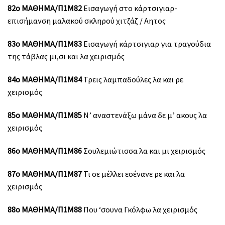
82ο ΜΑΘΗΜΑ/Π1Μ82
Εισαγωγή στο κάρτσιγιαρ-
επισήμανση μαλακού σκληρού χιτζάζ / Αητος
83ο ΜΑΘΗΜΑ/Π1Μ83
Εισαγωγή κάρτσιγιαρ για τραγούδια
της τάβλας μι,σι και λα χειρισμός
84ο ΜΑΘΗΜΑ/Π1Μ84
Τρεις λαμπαδούλες λα και ρε
χειρισμός
85ο ΜΑΘΗΜΑ/Π1Μ85
Ν’ αναστενάξω μάνα δε μ’ ακους λα
χειρισμός
86ο ΜΑΘΗΜΑ/Π1Μ86
Σουλεμιώτισσα λα και μι χειρισμός
87ο ΜΑΘΗΜΑ/Π1Μ87
Τι σε μέλλει εσένανε ρε και λα
χειρισμός
88ο ΜΑΘΗΜΑ/Π1Μ88
Που ‘σουνα Γκόλφω λα χειρισμός