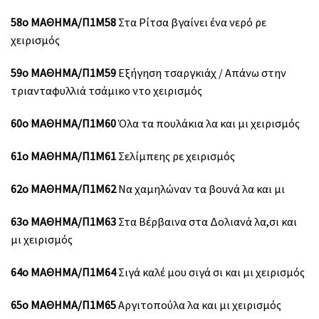
58ο ΜΑΘΗΜΑ/Π1Μ58
Στα Ρίτσα βγαίνει ένα νερό ρε
χειρισμός
59ο ΜΑΘΗΜΑ/Π1Μ59
Εξήγηση τσαργκιάχ / Απάνω στην
τριανταφυλλιά τσάμικο ντο χειρισμός
60ο ΜΑΘΗΜΑ/Π1Μ60
Όλα τα πουλάκια λα και μι χειρισμός
61ο ΜΑΘΗΜΑ/Π1Μ61
Σελίμπεης ρε χειρισμός
62ο ΜΑΘΗΜΑ/Π1Μ62
Να χαμηλώναν τα βουνά λα και μι
63ο ΜΑΘΗΜΑ/Π1Μ63
Στα Βέρβαινα στα Δολιανά λα,σι και
μι χειρισμός
64ο ΜΑΘΗΜΑ/Π1Μ64
Σιγά καλέ μου σιγά σι και μι χειρισμός
65ο ΜΑΘΗΜΑ/Π1Μ65
Αργιτοπούλα λα και μι χειρισμός