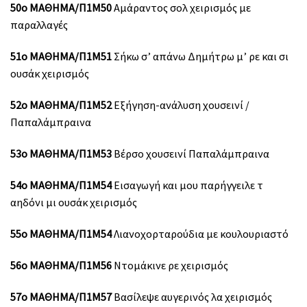
50ο ΜΑΘΗΜΑ/Π1Μ50
Αμάραντος σολ χειρισμός με
παραλλαγές
51ο ΜΑΘΗΜΑ/Π1Μ51
Σήκω σ’ απάνω Δημήτρω μ’ ρε και σι
ουσάκ χειρισμός
52ο ΜΑΘΗΜΑ/Π1Μ52
Εξήγηση-ανάλυση χουσεινί /
Παπαλάμπραινα
53ο ΜΑΘΗΜΑ/Π1Μ53
Βέρσο χουσεινί Παπαλάμπραινα
54ο ΜΑΘΗΜΑ/Π1Μ54
Εισαγωγή και μου παρήγγειλε τ
αηδόνι μι ουσάκ χειρισμός
55ο ΜΑΘΗΜΑ/Π1Μ54
Λιανοχορταρούδια με κουλουριαστό
56ο ΜΑΘΗΜΑ/Π1Μ56
Ντομάκινε ρε χειρισμός
57ο ΜΑΘΗΜΑ/Π1Μ57
Βασίλεψε αυγερινός λα χειρισμός