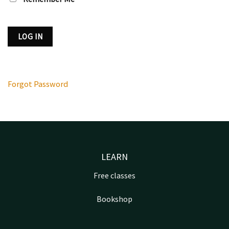
Forgot Password
LEARN
Free classes
Bookshop