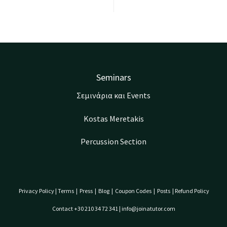
Seminars
Σεμινάρια και Events
Kostas Meretakis
Percussion Section
Privacy Policy
|
Terms
|
Press
|
Blog
|
Coupon Codes
|
Posts
|
Refund Policy
Contact +30 210 34 72 341 | info@joinatutor.com