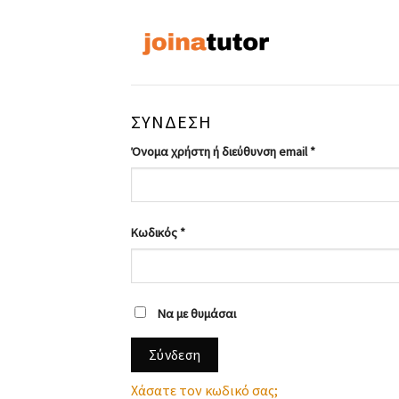
Skip
to
content
ΣΎΝΔΕΣΗ
Όνομα χρήστη ή διεύθυνση email
*
Κωδικός
*
Να με θυμάσαι
Σύνδεση
Χάσατε τον κωδικό σας;